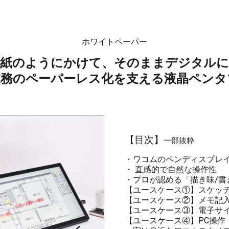
ホワイトペーパー
紙のようにかけて、そのままデジタルに
業務のペーパーレス化を支える液晶ペンタ
【目次】
一部抜粋
・ワコムのペンディスプレ
・ 直感的で自然な操作性
・プロが認める「描き味/書
【ユースケース①】スケッ
【ユースケース②】メモ記
【ユースケース③】電子サ
【ユースケース④】PC操作