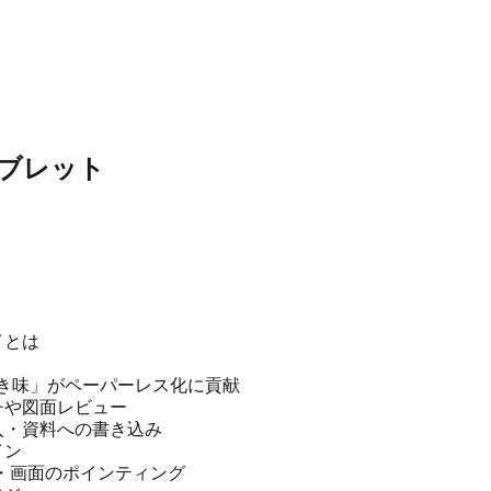
ブレット
イとは
き味」がペーパーレス化に貢献
チや図面レビュー
入・資料への書き込み
イン
・画面のポインティング