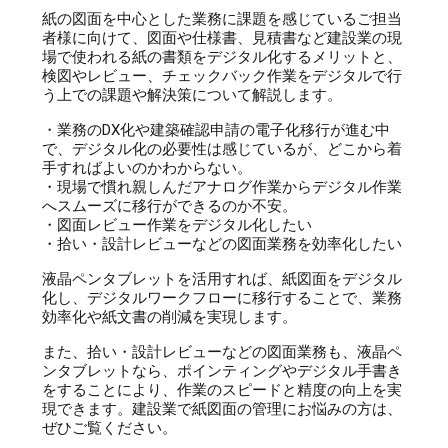
紙の図面を中心とした業務に課題を感じているご担当
者様に向けて、図面や仕様書、見積書など建設業の現
場で使われる紙の書類をデジタル化するメリットと、
検図やレビュー、チェックバック作業をデジタルで行
う上での課題や解決策について解説します。
・業務のDX化や建築確認申請の電子化移行が進む中
で、デジタル化の必要性は感じているが、どこから着
手すればよいのかわからない。
・現場で慣れ親しんだアナログ作業からデジタル作業
へスムーズに移行ができるのか不安。
・図面レビュー作業をデジタル化したい
・拾い・設計レビューなどの図面業務を効率化したい
液晶ペンタブレットを活用すれば、紙図面をデジタル
化し、デジタルワークフローに移行することで、業務
効率化や紙文書の削減を実現します。
また、拾い・設計レビューなどの図面業務も、液晶ペ
ンタブレットなら、ポインティングやデジタル手書き
をすることにより、作業のスピードと精度の向上を実
現できます。建設業で紙図面の管理にお悩みの方は、
ぜひご覧ください。