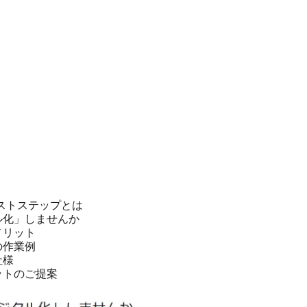
ストステップとは
ル化」しませんか
メリット
の作業例
社様
ットのご提案