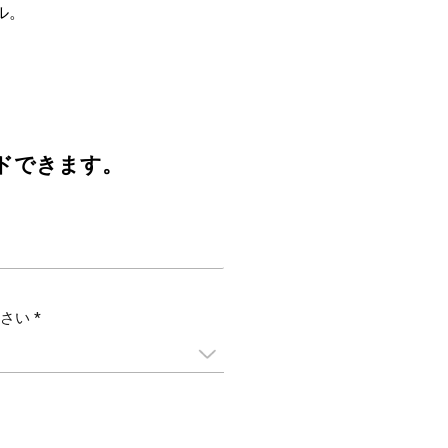
ル。
ドできます。
い *