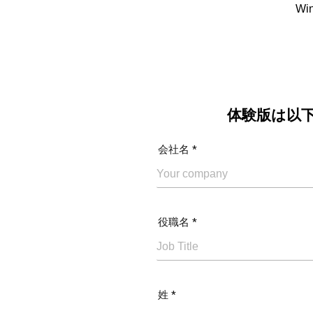
W
体験版は以
会社名 *
役職名 *
姓 *